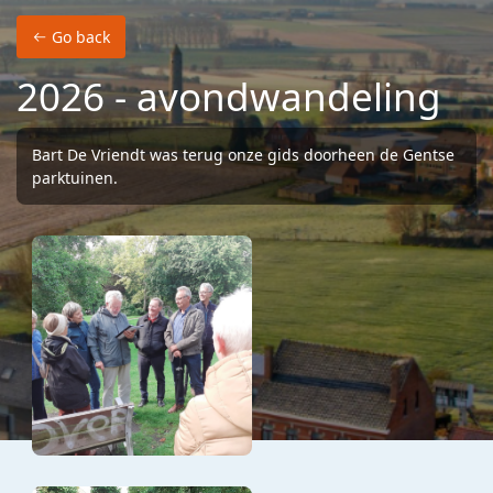
Skip to main content
Go back
2026 - avondwandeling
Bart De Vriendt was terug onze gids doorheen de Gentse
parktuinen.